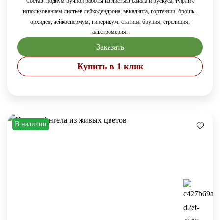
Состав: подиум ручной работы из листьев салала и рускуса, туфли с
использованием листьев лейкодендрона, эвкалипта, гортензии, брошь -
орхидея, лейкоспермум, гиперикум,
статица, бруния, стрелиция,
альстромерия.
Заказать
Купить в 1 клик
В наличии