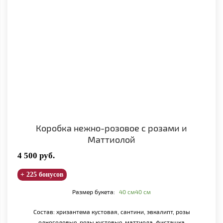
Коробка нежно-розовое с розами и
Маттиолой
4 500
руб.
+ 225 бонусов
Размер букета:
40 см
40 см
Состав: хризантема кустовая, сантини, эвкалипт, розы
одноголовые, розы кустовые, маттиола, фисташка