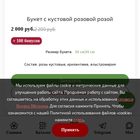
Букет с кустовой розовой розой
2 000
руб.
2 200
руб.
+ 100 бонусов
Размер букета:
50 см
30 см
Состав: розы кустовые, хризантема, альстромерия
Заказать
Мы используем файлы cookie и метрические данные для
Купить в 1 клик
улучшения работы сайта. Продолжая работу с сайтом, Вы
соглашаетесь на обработку этих данных и использование
сервиса
Яндекс.Метрика
. Для согласия нажмите Принять. Чтобы
ознакомится с нашей Политикой использования файлов «cookie»
нажмите
здесь
.
0
В наличии
Принять
Главная
Каталог
Корзина
Telegram
Max