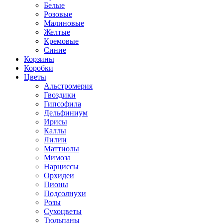
Белые
Розовые
Малиновые
Желтые
Кремовые
Синие
Корзины
Коробки
Цветы
Альстромерия
Гвоздики
Гипсофила
Дельфиниум
Ирисы
Каллы
Лилии
Маттиолы
Мимоза
Нарциссы
Орхидеи
Пионы
Подсолнухи
Розы
Сухоцветы
Тюльпаны