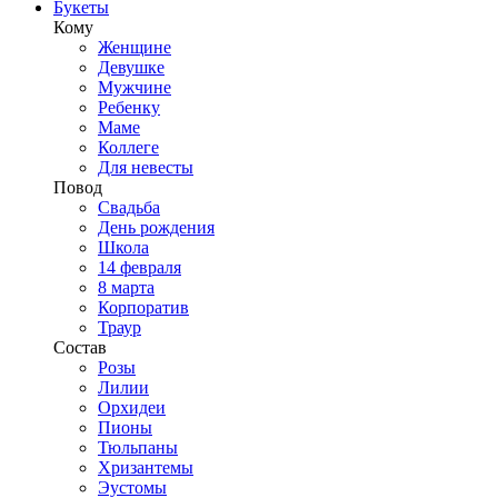
Букеты
Кому
Женщине
Девушке
Мужчине
Ребенку
Маме
Коллеге
Для невесты
Повод
Свадьба
День рождения
Школа
14 февраля
8 марта
Корпоратив
Траур
Состав
Розы
Лилии
Орхидеи
Пионы
Тюльпаны
Хризантемы
Эустомы