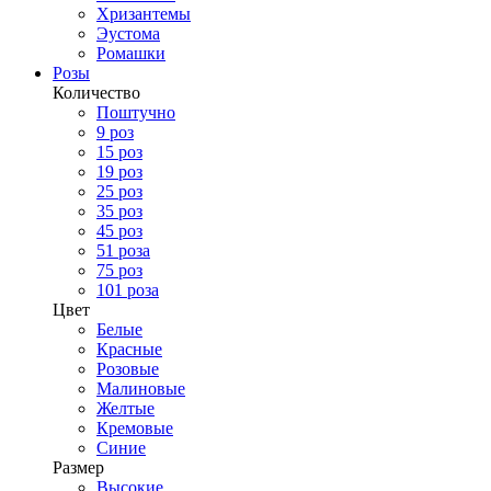
Хризантемы
Эустома
Ромашки
Розы
Количество
Поштучно
9 роз
15 роз
19 роз
25 роз
35 роз
45 роз
51 роза
75 роз
101 роза
Цвет
Белые
Красные
Розовые
Малиновые
Желтые
Кремовые
Синие
Размер
Высокие