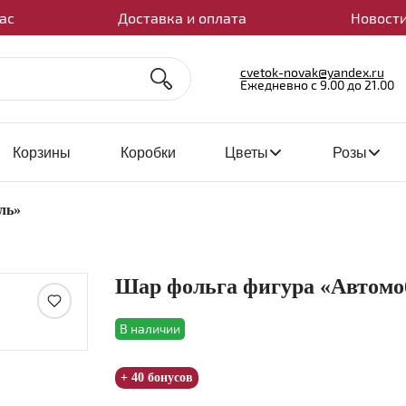
ас
Доставка и оплата
Новости
cvetok-novak@yandex.ru
Ежедневно с 9.00 до 21.00
Корзины
Коробки
Цветы
Розы
ль»
Шар фольга фигура «Автомо
В наличии
Увеличить
+ 40 бонусов