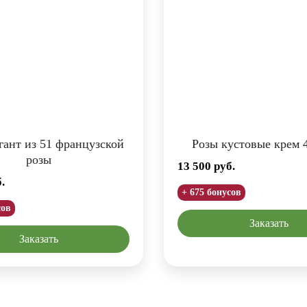
гант из 51 французской
Розы кустовые крем 
розы
13 500
руб.
.
+ 675 бонусов
сов
Заказать
Заказать