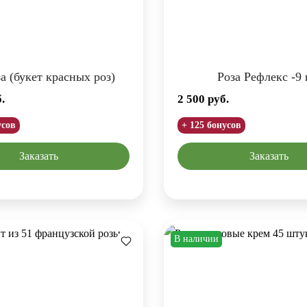
а (букет красных роз)
Роза Рефлекс -9
.
2 500
руб.
усов
+ 125 бонусов
Заказать
Заказать
В наличии