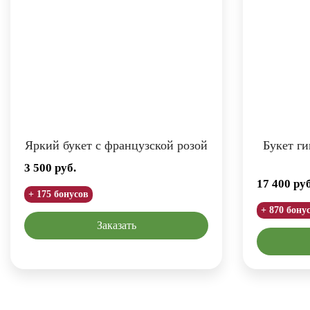
Яркий букет с французской розой
Букет ги
3 500
руб.
17 400
руб
+ 175 бонусов
+ 870 бону
Заказать