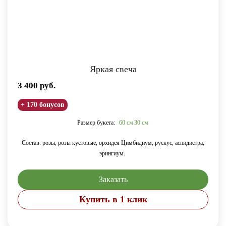
Яркая свеча
3 400
руб.
+ 170 бонусов
Размер букета:
60 см
30 см
Состав: розы, розы кустовые,
орхидея Цимбидиум,
рускус,
аспидистра,
эрингиум.
Заказать
Купить в 1 клик