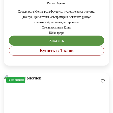
Размер букета:
Состав: роза Мента, роза Фрутетто,
кустовые розы, эустома,
диантус,
хризантемы,
альстромерия,
эвкалипт,
рускус
итальянский,
пестация, антирринум.
Свечи насыпные 12 шт.
Юбка пудра
Заказать
Купить в 1 клик
В наличии