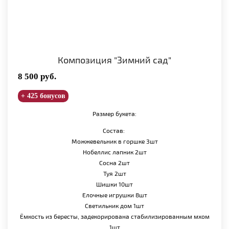
Композиция "Зимний сад"
8 500
руб.
+ 425 бонусов
Размер букета:
Состав:
Можжевельник в горшке 3шт
Нобеллис лапник 2шт
Сосна 2шт
Туя 2шт
Шишки 10шт
Елочные игрушки 8шт
Светильник дом 1шт
Ёмкость из бересты, задекорирована стабилизированным мхом
1шт