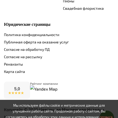
Пионы
Свадебная флористика
Юридические страницы
Политика конфиденциальности
Публичная оферта на оказание услуг
Согласие на обработку ПД
Согласие на рассылку
Реквизиты
Карта сайта
Рейтинг компании
5,0
Мы используем файлы cookie и метрические данные для
Копирайт © 2026 Цветочная Мастерская Наталии
улучшения работы сайта. Продолжая работу с сайтом, Вы
Новак
соглашаетесь на обработку этих данных и использование
сервиса