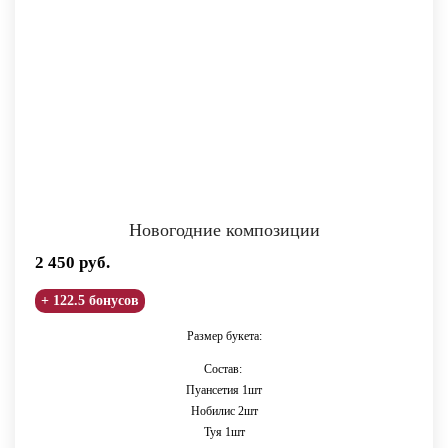
Новогодние композиции
2 450
руб.
+ 122.5 бонусов
Размер букета:
Состав:
Пуансетия 1шт
Нобилис 2шт
Туя 1шт