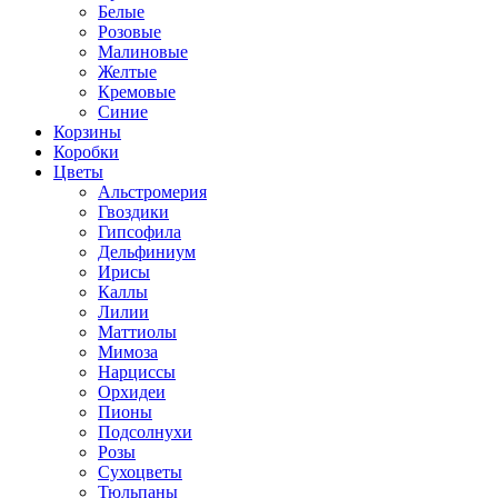
Белые
Розовые
Малиновые
Желтые
Кремовые
Синие
Корзины
Коробки
Цветы
Альстромерия
Гвоздики
Гипсофила
Дельфиниум
Ирисы
Каллы
Лилии
Маттиолы
Мимоза
Нарциссы
Орхидеи
Пионы
Подсолнухи
Розы
Сухоцветы
Тюльпаны