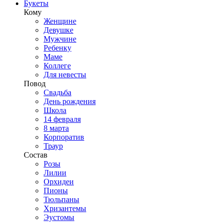
Букеты
Кому
Женщине
Девушке
Мужчине
Ребенку
Маме
Коллеге
Для невесты
Повод
Свадьба
День рождения
Школа
14 февраля
8 марта
Корпоратив
Траур
Состав
Розы
Лилии
Орхидеи
Пионы
Тюльпаны
Хризантемы
Эустомы