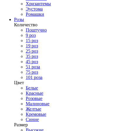
Хризантемы
Эустома
Ромашки
Розы
Количество
Поштучно
9 роз
15 роз
19 роз
25 роз
35 роз
45 роз
51 роза
75 роз
101 роза
Цвет
Белые
Красные
Розовые
Малиновые
Желтые
Кремовые
Синие
Размер
Высокие