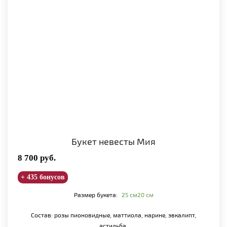
Букет невесты Мия
8 700
руб.
+ 435 бонусов
Размер букета:
25 см
20 см
Состав: розы пионовидные, маттиола, нарине, эвкалипт,
астильба.