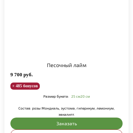
Песочный лайм
9 700
руб.
+ 485 бонусов
Размер букета:
25 см
20 см
Состав: розы Мондиаль, эустома, гиперикум, лемониум,
эвкалипт.
Заказать