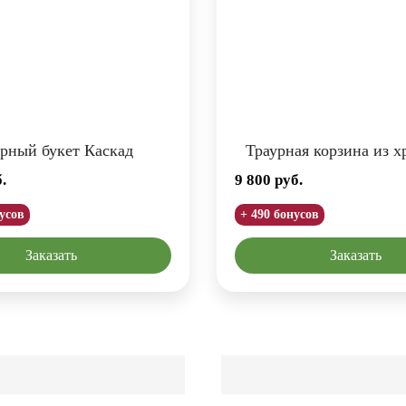
рный букет Каскад
Траурная корзина из х
.
9 800
руб.
нусов
+ 490 бонусов
Заказать
Заказать