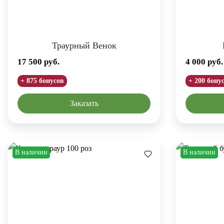
Траурный Венок
17 500
руб.
4 000
руб.
+ 875 бонусов
+ 200 бону
Заказать
В наличии
В наличии