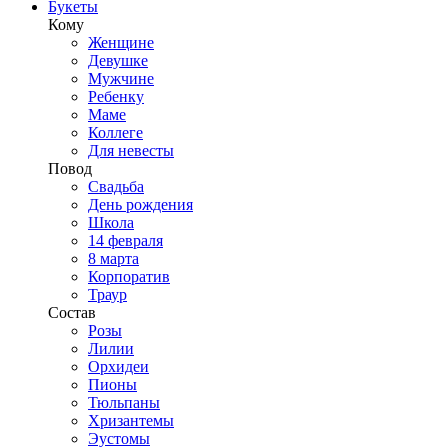
Букеты
Кому
Женщине
Девушке
Мужчине
Ребенку
Маме
Коллеге
Для невесты
Повод
Свадьба
День рождения
Школа
14 февраля
8 марта
Корпоратив
Траур
Состав
Розы
Лилии
Орхидеи
Пионы
Тюльпаны
Хризантемы
Эустомы