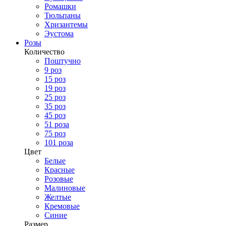
Ромашки
Тюльпаны
Хризантемы
Эустома
Розы
Количество
Поштучно
9 роз
15 роз
19 роз
25 роз
35 роз
45 роз
51 роза
75 роз
101 роза
Цвет
Белые
Красные
Розовые
Малиновые
Желтые
Кремовые
Синие
Размер