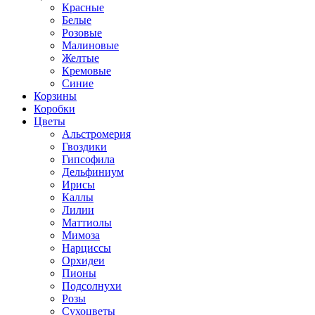
Красные
Белые
Розовые
Малиновые
Желтые
Кремовые
Синие
Корзины
Коробки
Цветы
Альстромерия
Гвоздики
Гипсофила
Дельфиниум
Ирисы
Каллы
Лилии
Маттиолы
Мимоза
Нарциссы
Орхидеи
Пионы
Подсолнухи
Розы
Сухоцветы