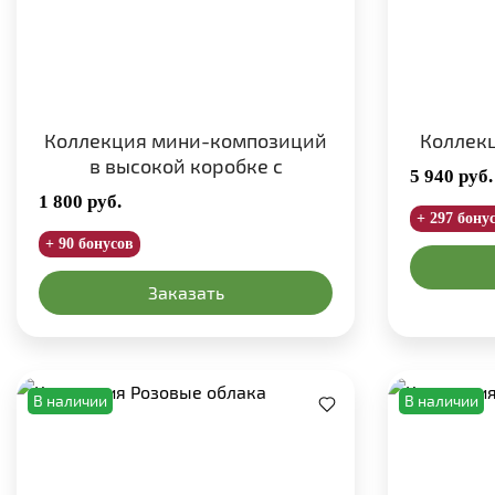
Коллекция мини-композиций
Коллекц
в высокой коробке с
5 940
руб.
французской розой
1 800
руб.
+ 297 бону
+ 90 бонусов
Заказать
В наличии
В наличии