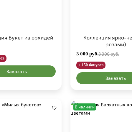
ия Букет из орхидей
Коллекция ярко-не
розами)
3 000
руб.
3 900
руб.
сов
+ 150 бонусов
Заказать
Заказать
В наличии