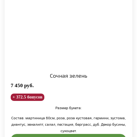
Сочная зелень
7 450
руб.
+ 372.5 бонусов
Размер букета:
Состав: мартиница 60см, роза, роза кустовая, гермини, эустома,
диантус, эвкалипт, салал, пестация, берграсс, дуб. Декор бусины,
сухоцвет.