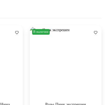
В наличии
 Нина
Розы Пинк экспрешен