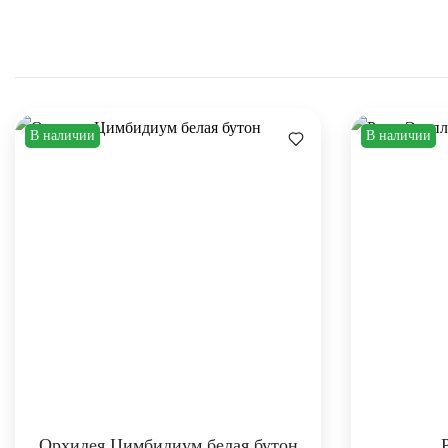
В наличии
В наличии
Орхидея Цимбидиум белая бутон