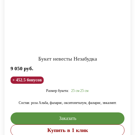
Букет невесты Незабудка
9 050
руб.
+ 452.5 бонусов
Размер букета:
25 см
25 см
Состав: роза Альба, фаларис, окситопеталум, фаларис, эвкалипт.
Заказать
Купить в 1 клик