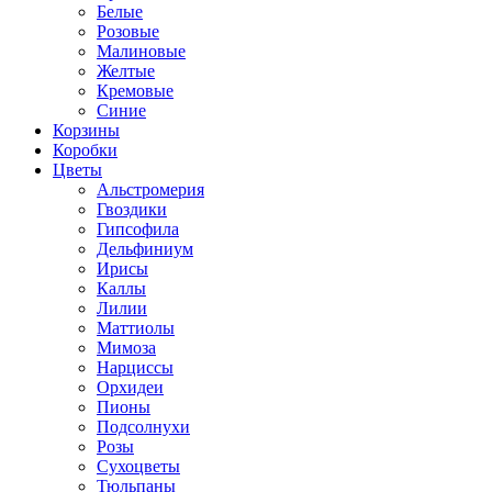
Белые
Розовые
Малиновые
Желтые
Кремовые
Синие
Корзины
Коробки
Цветы
Альстромерия
Гвоздики
Гипсофила
Дельфиниум
Ирисы
Каллы
Лилии
Маттиолы
Мимоза
Нарциссы
Орхидеи
Пионы
Подсолнухи
Розы
Сухоцветы
Тюльпаны