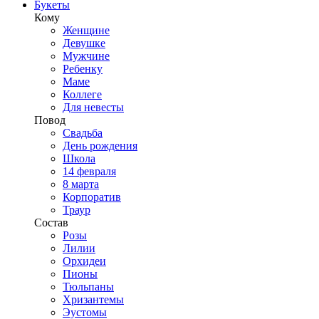
Букеты
Кому
Женщине
Девушке
Мужчине
Ребенку
Маме
Коллеге
Для невесты
Повод
Свадьба
День рождения
Школа
14 февраля
8 марта
Корпоратив
Траур
Состав
Розы
Лилии
Орхидеи
Пионы
Тюльпаны
Хризантемы
Эустомы