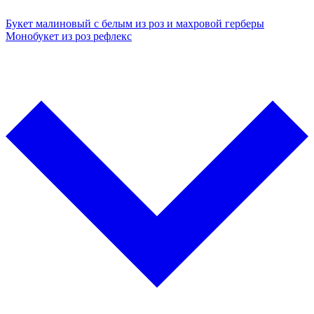
Букет малиновый с белым из роз и махровой герберы
Монобукет из роз рефлекс