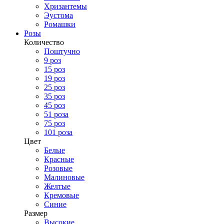
Хризантемы
Эустома
Ромашки
Розы
Количество
Поштучно
9 роз
15 роз
19 роз
25 роз
35 роз
45 роз
51 роза
75 роз
101 роза
Цвет
Белые
Красные
Розовые
Малиновые
Желтые
Кремовые
Синие
Размер
Высокие