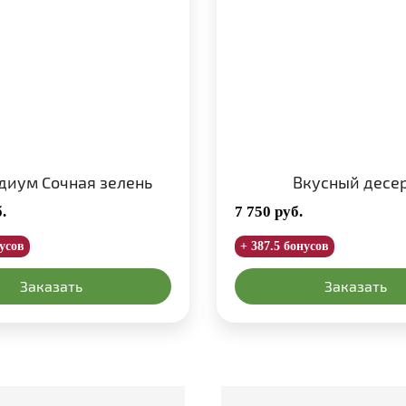
диум Сочная зелень
Вкусный десе
.
7 750
руб.
нусов
+ 387.5 бонусов
Заказать
Заказать