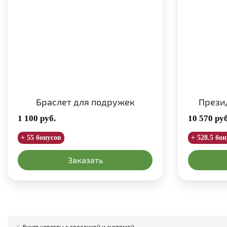
Браслет для подружек
Прези
1 100
руб.
10 570
руб
+ 55 бонусов
+ 528.5 бо
Заказать
Букет невесты с гвоздикой и эустомой