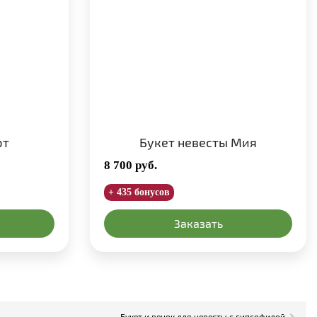
рт
Букет невесты Мия
8 700
руб.
+ 435 бонусов
Заказать
Букет и венок для невесты с гипсофилой