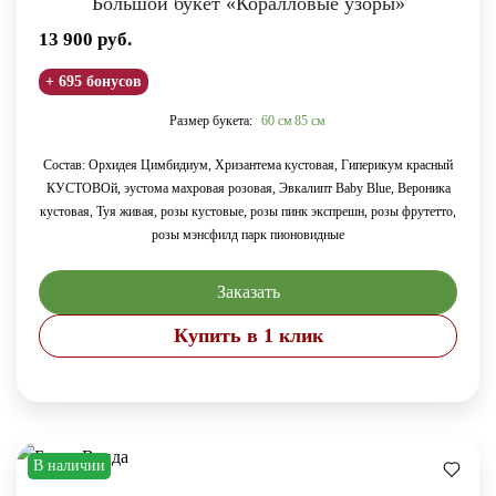
Большой букет «Коралловые узоры»
13 900
руб.
+ 695 бонусов
Размер букета:
60 см
85 см
Состав: Орхидея Цимбидиум, Хризантема кустовая, Гиперикум красный
КУСТОВОй, эустома махровая розовая, Эвкалипт Baby Blue, Вероника
кустовая, Туя живая, розы кустовые, розы пинк экспрешн, розы фрутетто,
розы мэнсфилд парк пионовидные
Заказать
Купить в 1 клик
В наличии