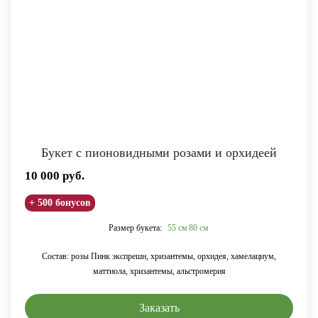
Букет с пионовидными розами и орхидеей
10 000
руб.
+ 500 бонусов
Размер букета:
55 см
80 см
Состав: розы Пинк экспрешн, хризантемы, орхидея, хамелациум,
маттиола, хризантемы, альстромерия
Заказать