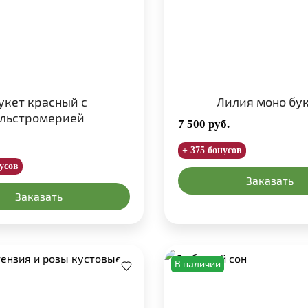
укет красный с
Лилия моно бу
льстромерией
7 500
руб.
+ 375 бонусов
нусов
Заказать
Заказать
В наличии