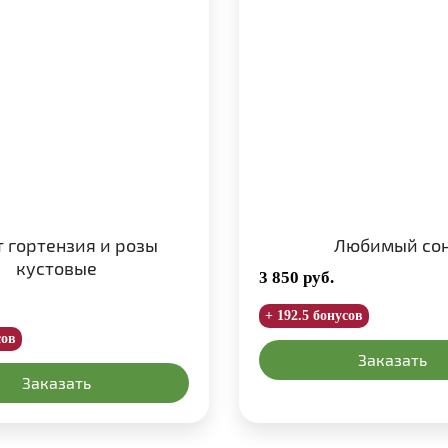
т гортензия и розы
Любимый со
кустовые
3 850
руб.
+ 192.5 бонусов
сов
Заказать
Заказать