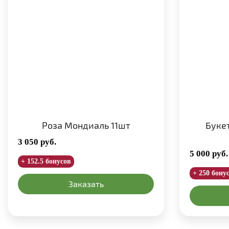
Роза Мондиаль 11шт
Буке
3 050
руб.
5 000
руб.
+ 152.5 бонусов
+ 250 бону
Заказать