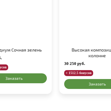
диум Сочная зелень
Высокая композиц
колонне
.
30 250
руб.
нусов
+ 1512.5 бонусов
Заказать
Заказать