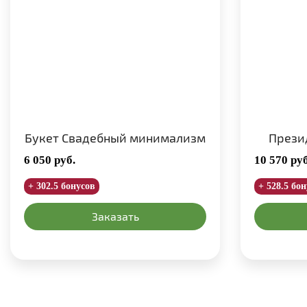
Букет Свадебный минимализм
Прези
6 050
руб.
10 570
руб
+ 302.5 бонусов
+ 528.5 бо
Заказать