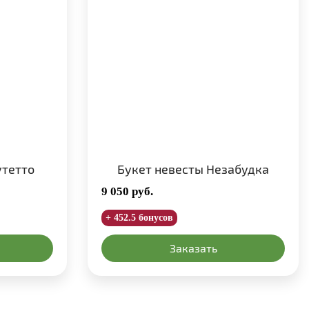
утетто
Букет невесты Незабудка
9 050
руб.
+ 452.5 бонусов
Заказать