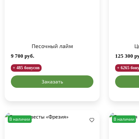
Песочный лайм
Ц
9 700
руб.
125 300
р
+ 485 бонусов
+ 6265 бон
Заказать
В наличии
В наличии