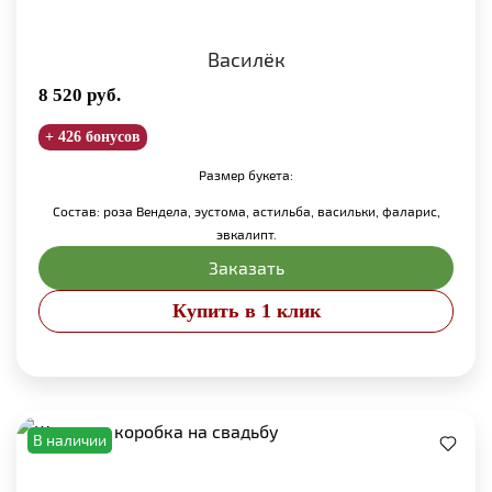
Василёк
8 520
руб.
+ 426 бонусов
Размер букета:
Состав: роза Вендела, эустома, астильба, васильки, фаларис,
эвкалипт.
Заказать
Купить в 1 клик
В наличии